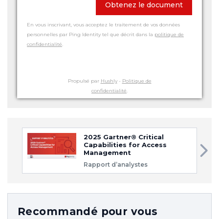
Obtenez le document
En vous inscrivant, vous acceptez le traitement de vos données
personnelles par Ping Identity tel que décrit dans la
politique de
confidentialité
.
Propulsé par
Hushly
-
Politique de
confidentialité
.
2025 Gartner® Critical
Capabilities for Access
Management
Rapport d’analystes
Recommandé pour vous