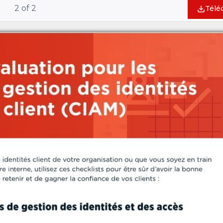
2
of
2
Télé