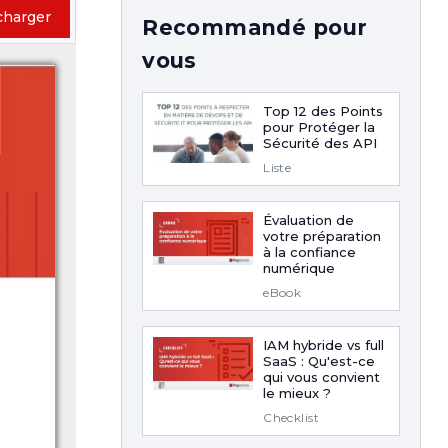
charger
Recommandé pour
vous
Top 12 des Points
pour Protéger la
Sécurité des API
Liste
Évaluation de
votre préparation
à la confiance
numérique
eBook
IAM hybride vs full
SaaS : Qu'est-ce
qui vous convient
le mieux ?
Checklist