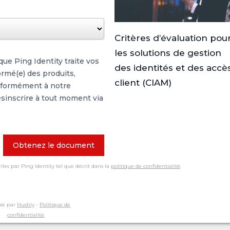
Critères d’évaluation pou
les solutions de gestion
ue Ping Identity traite vos
des identités et des accè
ormé(e) des produits,
client (CIAM)
onformément à notre
sinscrire à tout moment via
Obtenez le document
les par Ping Identity tel que décrit dans la
politique de confidentialité
.
sé par
Hushly
-
Politique de
confidentialité
.