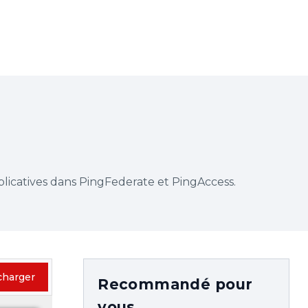
plicatives dans PingFederate et PingAccess.
charger
Recommandé pour
vous