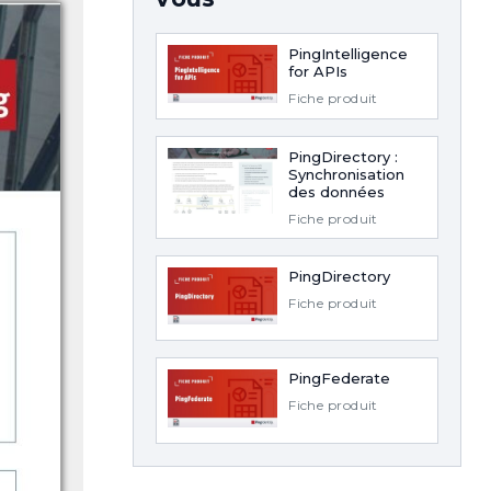
PingIntelligence
for APIs
Fiche produit
PingDirectory :
Synchronisation
des données
Fiche produit
PingDirectory
Fiche produit
PingFederate
Fiche produit