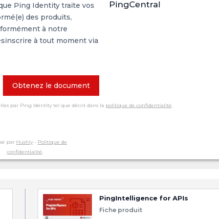
PingCentral
ue Ping Identity traite vos
ormé(e) des produits,
onformément à notre
sinscrire à tout moment via
Obtenez le document
les par Ping Identity tel que décrit dans la
politique de confidentialité
.
sé par
Hushly
-
Politique de
confidentialité
.
PingIntelligence for APIs
Fiche produit