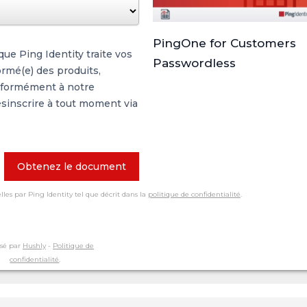
PingOne for Customers
ue Ping Identity traite vos
Passwordless
ormé(e) des produits,
onformément à notre
sinscrire à tout moment via
Obtenez le document
les par Ping Identity tel que décrit dans la
politique de confidentialité
.
sé par
Hushly
-
Politique de
confidentialité
.