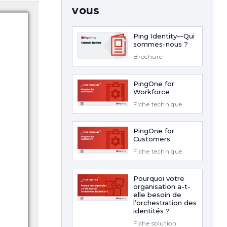
vous
Ping Identity—Qui
sommes-nous ?
Brochure
PingOne for
Workforce
Fiche technique
PingOne for
Customers
Fiche technique
Pourquoi votre
organisation a-t-
elle besoin de
l’orchestration des
identités ?
Fiche solution