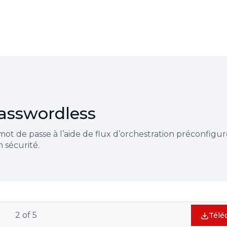
asswordless
ot de passe à l’aide de flux d’orchestration préconfigu
 sécurité.
2
of
5
Télé