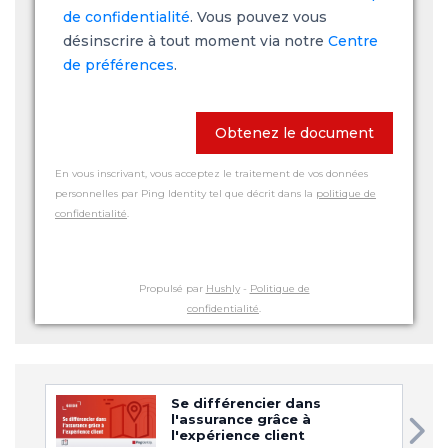
de confidentialité
. Vous pouvez vous
désinscrire à tout moment via notre
Centre
de préférences
.
Obtenez le document
En vous inscrivant, vous acceptez le traitement de vos données
personnelles par Ping Identity tel que décrit dans la
politique de
confidentialité
.
Propulsé par
Hushly
-
Politique de
confidentialité
.
Se différencier dans
l'assurance grâce à
l'expérience client