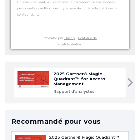
En vous inscrivant, vous acceptez le traitement de vos données
personnelles par Ping Identity tel que décrit dans la
politique de
confidentialité
.
Propulsé par
Hushly
-
Politique de
confidentialité
.
2025 Gartner® Magic
Quadrant™ for Access
Management
Rapport d’analystes
Recommandé pour vous
2025 Gartner® Magic Quadrant™