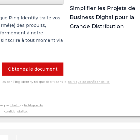
Simplifier les Projets de
Business Digital pour la
ue Ping Identity traite vos
ormé(e) des produits,
Grande Distribution
onformément à notre
sinscrire à tout moment via
Obtenez le document
les par Ping Identity tel que décrit dans la
politique de confidentialité
.
sé par
Hushly
-
Politique de
confidentialité
.