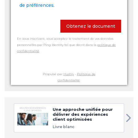
de préférences
.
Obtenez le document
En vous inscrivant, vous acceptez le traitement de vos données
personnelles par Ping Identity tel que décrit dans la
politique de
confidentialité
.
Propulsé par
Hushly
-
Politique de
confidentialité
.
Une approche unifiée pour
délivrer des expériences
client optimisées
Livre blanc