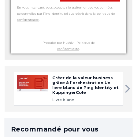
En vous inscrivant, vous acceptez le traitement de vos données
personnelles par Ping Identity tel que décrit dans la
politique de
confidentialité
.
Propulsé par
Hushly
-
Politique de
confidentialité
.
Créer de la valeur business
grâce à l’orchestration Un
livre blanc de Ping Identity et
KuppingerCole
Livre blanc
Recommandé pour vous